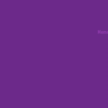
CO
CO
CO
CO
CO
Memo
ME
ME
ME
ME
ME
ME
ME
ME
ME
ME
ME
ME
ME
ME
ME