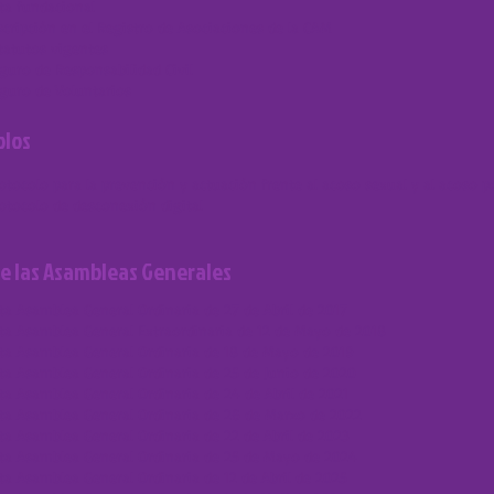
ta fundacional
scripción en el Registro de Asociaciones de la CAM
tatutos vigentes
guro de Responsabilidad Civil
guro de Voluntarios
olos
otocolo para la prevención y actuación frente al acoso sexual y al acoso p
otocolo de desconexión digital
e las Asambleas Generales
ta Asamblea General Ordinaria de 27 de Abril de 2017
ta Asamblea General Extraordinaria de 12 de Mayo de 2018
ta Asamblea General Ordinaria de 18 de Mayo de 2019
ta Asamblea General Ordinaria de 25 de Junio de 2020
ta Asamblea General Ordinaria de 24 de Abril de 2021
ta Asamblea General Ordinaria de 26 de Marzo de 2022
ta Asamblea General Ordinaria de 22 de Abril de 2023
ta Asamblea General Ordinaria de 25 de Mayo de 2024
ta Asamblea General Ordinaria de 12 de Abril de 2025