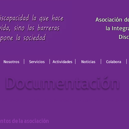
Asociación d
la Integr
Disc
Nosotros
Servicios
Actividades
Noticias
Colabora
Documentación
ión, desde aquí puedes ver o descargar los documentos oficiales de la a
tos de la asociación