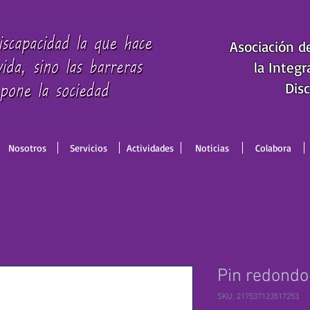
Asociación d
la Integr
Disc
Nosotros
Servicios
Actividades
Noticias
Colabora
Pin redondo
SKU: 217537123517253