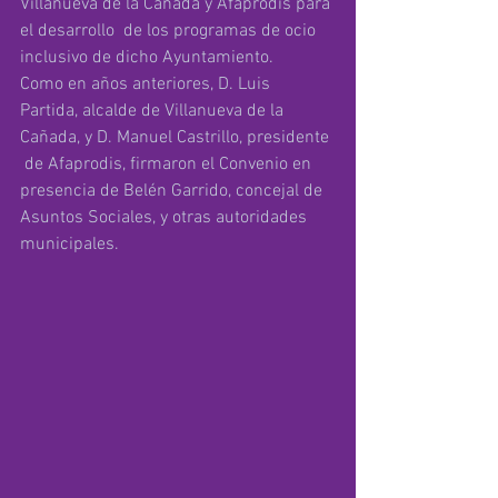
Villanueva de la Cañada y Afaprodis para 
el desarrollo  de los programas de ocio 
inclusivo de dicho Ayuntamiento.
Como en años anteriores, D. Luis 
Partida, alcalde de Villanueva de la 
Cañada, y D. Manuel Castrillo, presidente 
 de Afaprodis, firmaron el Convenio en 
presencia de Belén Garrido, concejal de 
Asuntos Sociales, y otras autoridades 
municipales.