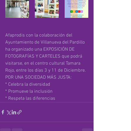
Afaprodis con la colaboración del 
Ayuntamiento de Villanueva del Pardillo 
ha organizado una EXPOSICIÓN DE 
FOTOGRAFÍAS Y CARTELES que podrá 
visitarse, en el centro cultural Tamara 
Rojo, entre los días 3 y 11 de Diciembre.
POR UNA SOCIEDAD MÁS JUSTA:
* Celebra la diversidad
* Promueve la inclusión
* Respeta las diferencias 